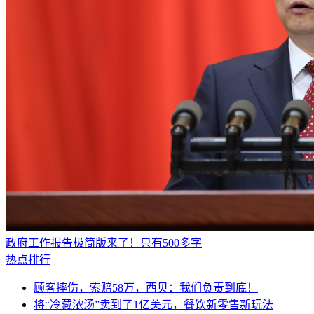
政府工作报告极简版来了！只有500多字
热点排行
顾客摔伤，索赔58万，西贝：我们负责到底！
将“冷藏浓汤”卖到了1亿美元，餐饮新零售新玩法