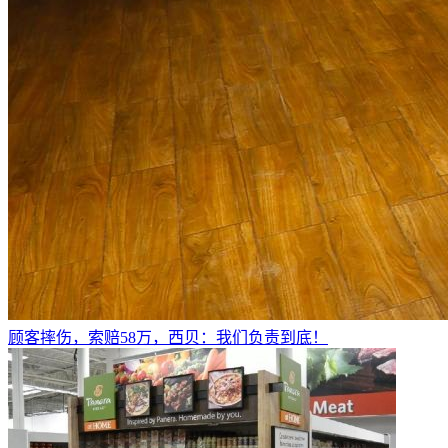
顾客摔伤，索赔58万，西贝：我们负责到底！