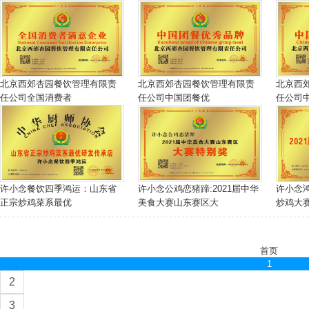
许小念餐饮四季鸿运：山东省
许小念公鸡恋猪蹄:2021届中华
许小念鸿
正宗炒鸡菜系最优
美食大赛山东赛区大
炒鸡大
首页
1
2
3
4
下一页
末页
共
4
页
111
条