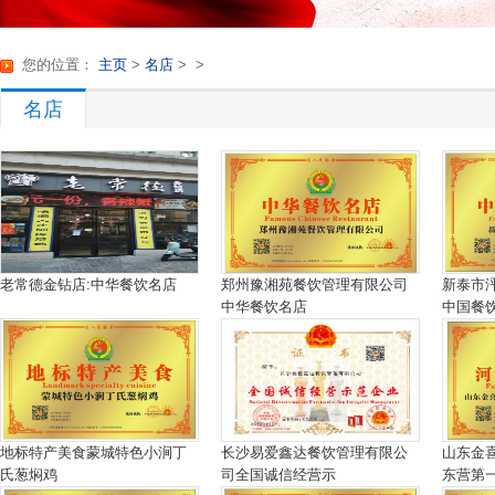
老常德金钻店:中华餐饮名店
郑州豫湘苑餐饮管理有限公司
新泰市
中华餐饮名店
中国餐
地标特产美食蒙城特色小涧丁
长沙易爱鑫达餐饮管理有限公
山东金
氏葱焖鸡
司全国诚信经营示
东营第
友佳自助旋转小火锅-中国特色
中国特色餐饮名店 疆谷小公牛
小公牛
火锅名店
牛骨头
色名吃